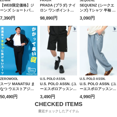
EDWIN
PRADA
SEQUENZ
【WEB限定価格】ジ
PRADA (プラダ) ナイ
SEQUENZ (シークエ
ーンズ ショートパン
ロン ワンポイントロ
ンズ) Tシャツ 半袖 バ
ツ メンズ 大きいサイ
ゴ バミューダショー
ックプリント リブ素
7,390円
98,890円
3,090円
ズ 綿100％ ジップフ
ツ PRSPG321WQ8 ブ
材 クルーネック カッ
ライ ベーシック デニ
ランド
トソー ユニセックス
ムショーツ ボトムス
ハーフパンツ ショー
パン 短パン ジーパン
デニム シンプル 春 夏
ZEROWOOL
U.S. POLO ASSN.
U.S. POLO ASSN.
スーツ MANATSU ま
U.S. POLO ASSN. (ユ
U.S. POLO ASSN. (ユ
なつ ウエストアジャ
ーエスポロアッスン)
ーエスポロアッスン)
スター シングル ツー
ショートパンツ 接触
イージーパンツ
50,490円
3,490円
4,990円
パンツ 2本パンツ 春
冷感 ワンポイント ハ
PLM62500 ワンポイ
夏 通気性 大きいサイ
ーフパンツ ボトムス
ント ロゴ刺繍 ルーズ
ズ メンズ ビジネス
半ズボン シンプル ベ
ワイドパンツ ウエス
最近チェックしたアイテム
ーシック 春 夏
トゴム ウエスト紐付