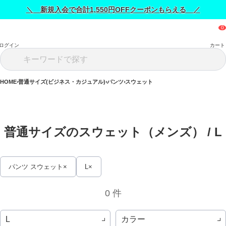
＼ 新規入会で合計1,550円OFFクーポンもらえる ／
ログイン
カート
HOME
普通サイズ(ビジネス・カジュアル)
パンツ
スウェット
普通サイズのスウェット（メンズ） / 
L
パンツ スウェット
L
0 件
カラー
L