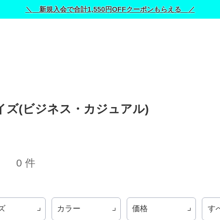
＼ 新規入会で合計1,550円OFFクーポンもらえる ／
ズ(ビジネス・カジュアル) 
0 件
ズ
カラー
価格
す