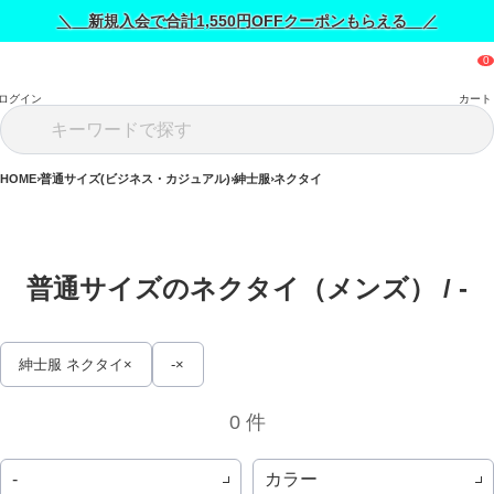
＼ 新規入会で合計1,550円OFFクーポンもらえる ／
ログイン
カート
HOME
普通サイズ(ビジネス・カジュアル)
紳士服
ネクタイ
普通サイズのネクタイ（メンズ） / 
-
紳士服 ネクタイ
-
0 件
カラー
-