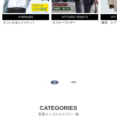
HYBRIDBIZ
VITTORIO VENETO
VIT
すごいかるいジャケット
ネイビーブレザー
麻混 スプ
1
普通サイズのカテゴリ一覧