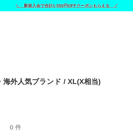
＼ 新規入会で合計1,550円OFFクーポンもらえる ／
・海外人気ブランド / 
XL(X相当)
0 件