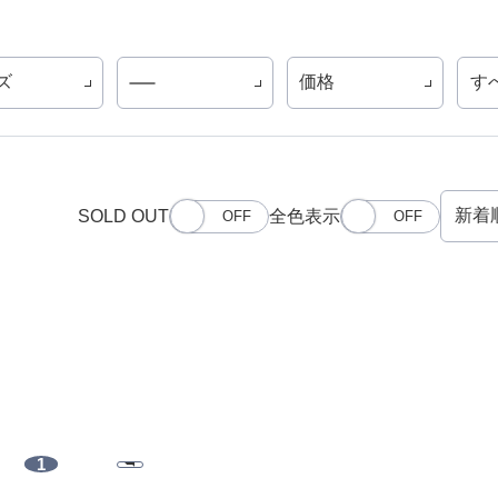
ズ
価格
す
SOLD OUT
全色表示
1