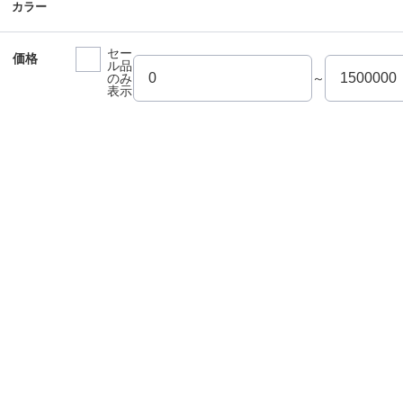
カラー
セー
価格
ル品
のみ
～
表示