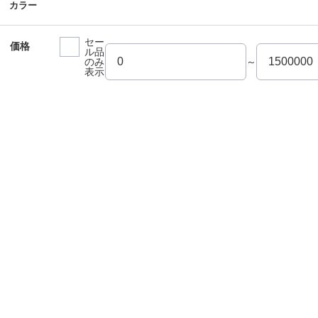
カラー
セー
価格
ル品
のみ
～
表示