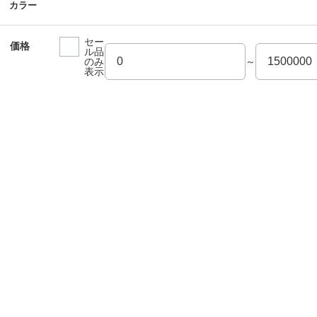
カラー
セー
価格
ル品
のみ
～
表示