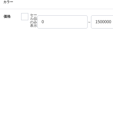
カラー
セー
価格
ル品
のみ
～
表示