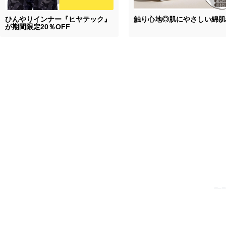
ひんやりインナー『ヒヤテック』
触り心地◎肌にやさしい綿肌
が期間限定20％OFF