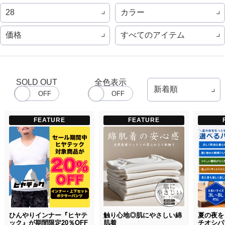
カラー
28
価格
すべてのアイテム
SOLD OUT
全色表示
FEATURE
FEATURE
ひんやりインナー『ヒヤテ
触り心地◎肌にやさしい綿
夏の夜を
ック』が期間限定20％OFF
肌着
チオシパ