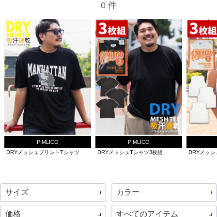
0 件
PIMLICO
PIMLICO
DRYメッシュプリントTシャツ
DRYメッシュTシャツ3枚組
DRYメッ
サイズ
カラー
価格
すべてのアイテム