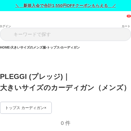
＼ 新規入会で合計1,550円OFFクーポンもらえる ／
ログイン
カート
HOME
大きいサイズのメンズ服
トップス
カーディガン
PLEGGI (プレッジ)｜
大きいサイ
トップス カーディガン
0 件