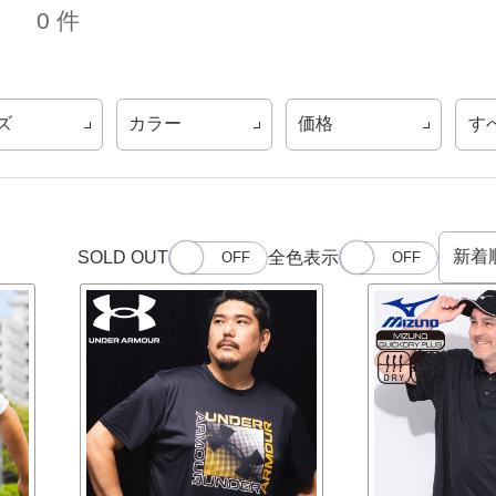
0 件
ズ
カラー
価格
す
SOLD OUT
全色表示