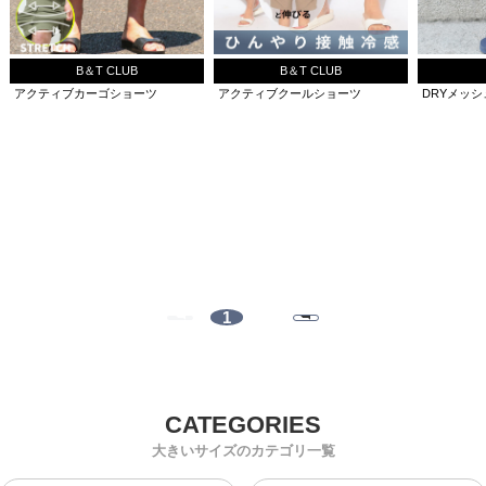
B＆T CLUB
B＆T CLUB
アクティブカーゴショーツ
アクティブクールショーツ
DRYメッ
1
大きいサイズのカテゴリ一覧