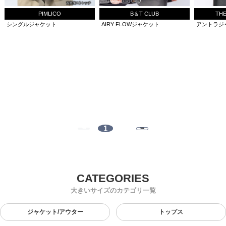
PIMLICO
B＆T CLUB
THE
シングルジャケット
AIRY FLOWジャケット
アントラジ
1
大きいサイズのカテゴリ一覧
ジャケット/アウター
トップス