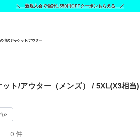
＼ 新規入会で合計1,550円OFFクーポンもらえる ／
の他のジャケット/アウター
ト/アウター（メンズ） / 
5XL(X3相当)
当)
0 件