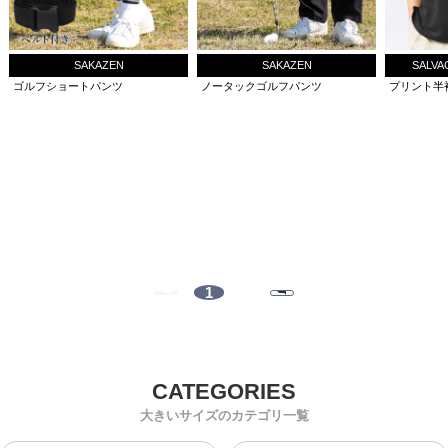
SAKAZEN
SAKAZEN
SALVAG
ゴルフショートパンツ
ノータックゴルフパンツ
プリント半
1
大きいサイズのカテゴリ一覧