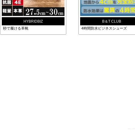
HYBRIDBIZ
B＆T CLUB
秒で履ける革靴
4時間防水ビジネスシューズ