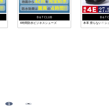
B＆T CLUB
B＆T 
4時間防水ビジネスシューズ
本革 滑らない！シ
1