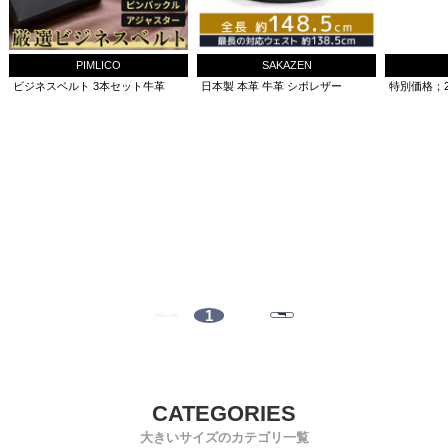
PIMLICO
SAKAZEN
ビジネスベルト 3本セット牛革
日本製 本革 牛革 シボレザー
特別価格；2
1
大きいサイズのカテゴリ一覧