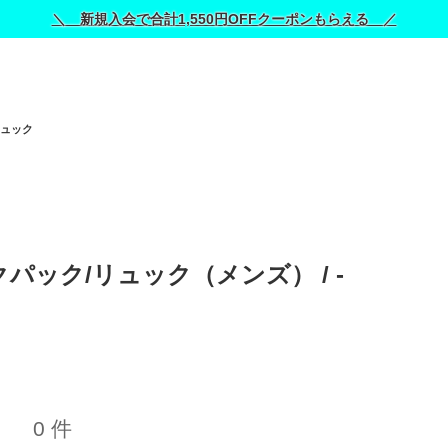
＼ 新規入会で合計1,550円OFFクーポンもらえる ／
リュック
パック/リュック（メンズ） / 
-
0 件