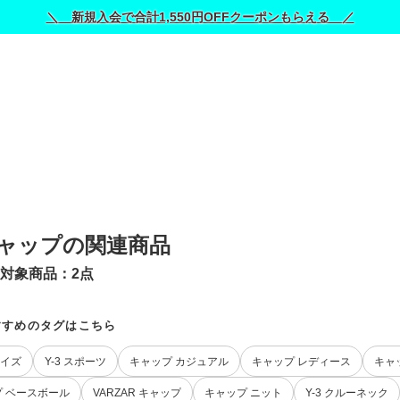
＼ 新規入会で合計1,550円OFFクーポンもらえる ／
 キャップの関連商品
対象商品：
2
点
すすめのタグはこちら
サイズ
Y-3 スポーツ
キャップ カジュアル
キャップ レディース
キャ
 ベースボール
VARZAR キャップ
キャップ ニット
Y-3 クルーネック