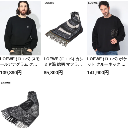
ズ
ズ
LOEWE (ロエベ) スモ
LOEWE (ロエベ) カシ
LOEWE (ロエベ) ポケ
ールアナグラム クル
ミヤ混 総柄 マフラー
ット クルーネック ニ
ーネック ニット メン
LELF606257X51 メン
ット ANAGRAM
109,890円
85,800円
141,900円
ズ
ズ
POCKET
LEH526Y14KDK メン
ズ