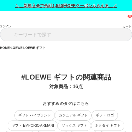
＼ 新規入会で合計1,550円OFFクーポンもらえる ／
ログイン
カート
HOME
LOEWE
LOEWE ギフト
#LOEWE ギフトの関連商品
対象商品：
16
点
おすすめのタグはこちら
ギフト ハイブランド
カジュアル ギフト
ギフト ロゴ
ギフト EMPORIO ARMANI
ソックス ギフト
ネクタイ ギフト