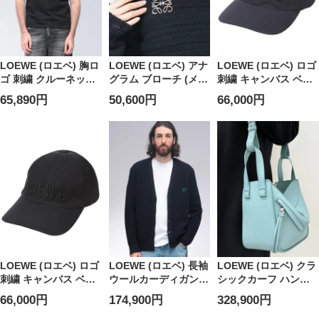
LOEWE (ロエベ) 胸ロ
LOEWE (ロエベ) アナ
LOEWE (ロエベ) ロゴ
ゴ 刺繍 クルーネック
グラム ブローチ (メタ
刺繍 キャンバス ベー
半袖 Tシャツ
ル) LELJ000245X10
スボールキャップ
65,890円
50,600円
66,000円
LEH526Y22X75 メン
レディース
LEK820358X81 メン
ズ
ズ
LOEWE (ロエベ) ロゴ
LOEWE (ロエベ) 長袖
LOEWE (ロエベ) クラ
刺繍 キャンバス ベー
ウールカーディガン
シックカーフ ハンモ
スボールキャップ
アナグラムロゴ刺繍
ックバッグ コンパク
66,000円
174,900円
328,900円
LEK820358X36 メン
LEH526Y16KA1 メン
ト レディース