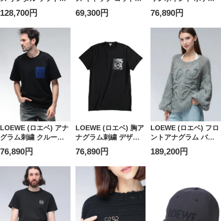
ーフスキン アナグラ
L刺繍パッチ ６パネル
ト コットン 長袖 Tシ
128,700円
69,300円
76,890円
ムロゴ スライドサン
ベースボールキャップ
ャツ LEH526Y24J04
ダル LEM616465X22
LEK820358XAJ
メンズ
LOEWE (ロエベ) アナ
LOEWE (ロエベ) 胸ア
LOEWE (ロエベ) フロ
グラム刺繍 クルーネ
ナグラム刺繍 デザイ
ントアナグラム バル
ック 半袖 Tシャツ
ン 半袖 Tシャツ
ーンスリーブ ニット
76,890円
76,890円
189,200円
LEH526Y22XAT メン
LEH526Y22X25 メン
LELS359Y14KBO レ
ズ
ズ
ディース