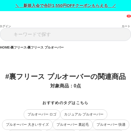
＼ 新規入会で合計1,550円OFFクーポンもらえる ／
ログイン
カート
HOME
裏フリース
裏フリース プルオーバー
#裏フリース プルオーバーの関連商品
対象商品：
0
点
おすすめのタグはこちら
プルオーバー ロゴ
カジュアル プルオーバー
プルオーバー 大きいサイズ
プルオーバー 裏起毛
プルオーバー 快適