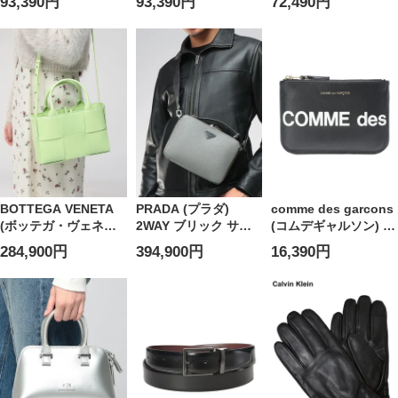
93,390円
93,390円
72,490円
ンポイント ナイロン
ゴ ワンポイント ナイ
プ ミニ財布 コインケ
バケハ シルバーロゴ
ロン バケハ ゴールド
ース 小銭入れ
Re-Nylon
ロゴ Re-Nylon
MIU5MM268AFPP レ
PR2HC1372DMI
PRL1HC1372DMI
ディース
BOTTEGA VENETA
PRADA (プラダ)
comme des garcons
(ボッテガ・ヴェネタ)
2WAY ブリック サフ
(コムデギャルソン) ロ
イントレチャート ミ
ィアーノレザー ショ
ゴプリント ジップ カ
284,900円
394,900円
16,390円
ニ レザー 2WAY トー
ルダーバッグ ミニバ
ードケース HUGE
トバッグ ARCO
ッグ セカンドバッグ
LOGO
TOTE アルコト―ト
PR2VH069VYMI メン
CDGSA8100HL メン
BVL709337VCQC2 レ
ズ
ズ
ディース