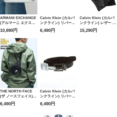
ARMANI EXCHANGE
Calvin Klein (カルバ
Calvin Klein (カルバ
(アルマーニ エクスチ
ンクライン) リバーシ
ンクライン) レザー 裏
ェンジ ) ロゴ入り ミ
ブル レザー ベルト
フリース グローブ
10,890円
6,490円
15,290円
ニハンドバッグ レデ
CK11CK010026 メン
CK200434 メンズ
ィース
ズ
THE NORTH FACE
Calvin Klein (カルバ
(ザ ノースフェイス)
ンクライン) リバーシ
ジェスターランバー
ブル レザー ベルト
6,490円
6,490円
ボディバッグ
CK11CK020015 ブラ
NF0A52TM
ンド
1