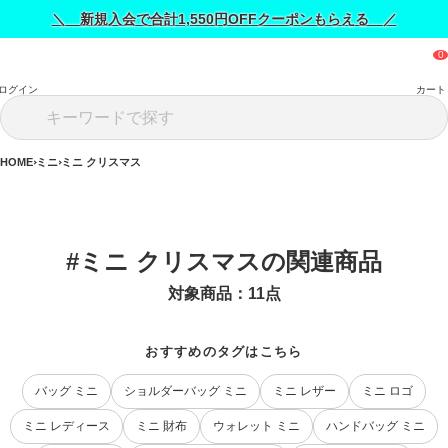
＼ 新規入会で合計1,550円OFFクーポンもらえる ／
ログイン
カート
HOME
ミニ
ミニ クリスマス
#ミニ クリスマスの関連商品
対象商品：
11
点
おすすめのタグはこちら
バッグ ミニ
ショルダーバッグ ミニ
ミニ レザー
ミニ ロゴ
ミニ レディース
ミニ 財布
ウォレット ミニ
ハンドバッグ ミニ