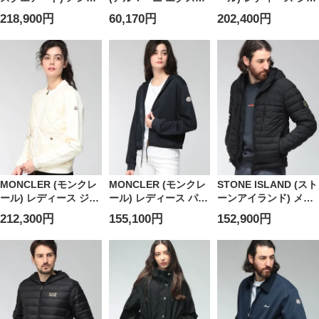
ダウンジャケット フ
ェンジ) メンズ ダウン
ケット スタンドカラ
218,900円
60,170円
202,400円
ード着脱 モノグラム
ジャケット マイクロ
ー ニットダウンジャ
デニムプリント フル
ロゴ フルジップ ライ
ケット フルジップ
ジップジャケット
トダウン ジャケット
MCL9B00036M1113
D2AM1709D35535
AEXM3510AF19870
MONCLER (モンクレ
MONCLER (モンクレ
STONE ISLAND (スト
ール) レディース ジャ
ール) レディース パー
ーンアイランド) メン
ケット ノーカラー ダ
カー フルジップ スウ
ズ ダウンジャケット
212,300円
155,100円
152,900円
イヤキルト ダウン切
ェットパーカー ウエ
撥水 フルジップ ライ
り替え フルジップカ
ストドローコード ク
トダウンジャケット
ーディガン
ロップド丈
SEAMLESS TUNNEL
MCL9B00004M1113
MCL8G0000589A8F
NYLON DOWN-TC
SI4100107S0183