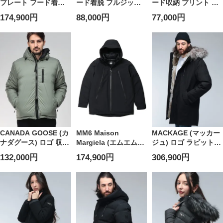
プレート フード着脱
ード着脱 フルジップ
ード収納 プリント フ
フルジップ ダウン ジ
600フィル HMLYN
ルジップ 700フィル
174,900円
88,000円
77,000円
ャケット LEGEND レ
BALTORO JACKET
1996 RETRO
ジェンド
アウター ブルゾン フ
NUPTSE JACKET ア
HRPI003ULE12456
ード ダウン 秋 冬 大き
ウター ブルゾン スタ
メンズ
いサイズ メンズ
ンド ダウン 秋 冬 大き
いサイズ メンズ
CANADA GOOSE (カ
MM6 Maison
MACKAGE (マッカー
ナダグース) ロゴ 収納
Margiela (エムエムシ
ジュ) ロゴ ラビットフ
フード フルジップ ダ
ックス メゾン マルジ
ァー フルジップ ダウ
132,000円
174,900円
306,900円
ウン ジャケット ブラ
ェラ)
ンコート MORITZX モ
ックレーベル LODGE
MM6×SALOMON サ
リッツ
HOODY ロッジフーデ
ロモン コラボ フルジ
MKGMORITZX5 メン
ィ CG5078MB メンズ
ップ ダウンブルゾン
ズ
MM6AM0067M35594
メンズ