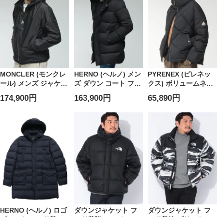
MCGRIMPEURS6
MONCLER (モンクレ
HERNO (ヘルノ) メン
PYRENEX (ピレネッ
ール) メンズ ジャケッ
ズ ダウン コート ファ
クス) ボリュームネッ
ト ロゴ ナイロン 切り
ー 取り外し フーデッ
ク フルジップ ダウン
174,900円
163,900円
65,890円
替え フルジップ パー
ト フルジップ ダウン
ジャケット ADELE
カー GALVESTON ガ
ブルゾン POLAR-
PNLHWY009
ルベストン
TECH HRPI001159U
MCGALVESTON6
HERNO (ヘルノ) ロゴ
ダウンジャケット フ
ダウンジャケット フ