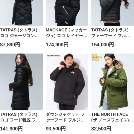
TATRAS (タトラス)
MACKAGE (マッカー
TATRAS (タトラス)
ロゴ ジャージコンビ
ジュ) ロゴ レイヤード
ファーフード フルジ
異素材 スタンド フル
フルジップ ダウンジ
ップ ショート丈 ダウ
87,890円
174,900円
154,000円
ジップ ダウンコート
ャケット GRAYDON
ンジャケット
FESTUCA フェストゥ
グレイドン
VARENA ヴァレナ
カ TRLFESTUCA5 レ
MKGGRAYDON5 メ
TRLVARENA5 レディ
ディース
ンズ
ース
TATRAS (タトラス)
ダウンジャケット フ
THE NORTH FACE
ロゴ フード着脱 フル
ァーフード フルジッ
(ザ ノースフェイス)
ジップ ミドル丈 ダウ
プ MCMURDO
ファーフード フルジ
141,900円
93,500円
82,500円
ンコート
PARKA アウター ブル
ップ ダウンジャケッ