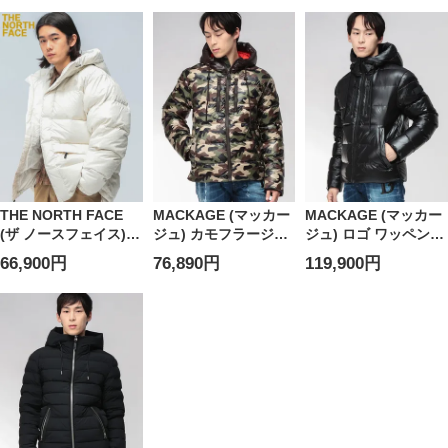
POLITEAMA ポリテ
ゾン ファーフード 秋
ト MCMURDO
アマ
冬 大きいサイズ メン
PARKA NF0A5GJF
TRLPOLITEAMA5 レ
ズ
メンズ ユニセックス
ディース
トップス アウター ジ
ャケット ブルゾン ダ
ウンコート フード
THE NORTH FACE
MACKAGE (マッカー
MACKAGE (マッカー
(ザ ノースフェイス)
ジュ) カモフラージュ
ジュ) ロゴ ワッペン
フード フルジップ ダ
迷彩 フルジップ ダウ
フルジップ ダウンジ
66,900円
76,890円
119,900円
ウンジャケット 550フ
ンジャケット
ャケット VICTOR ヴ
ィル HMLYN DOWN
VICTOR-CAMO ヴィ
ィクター
DTM PARKA
クターカモ
MKGVICTORR5 メン
NF0A8EBH メンズ ユ
MKGVICTORCAMO5
ズ
ニセックス トップス
メンズ
アウター ジャケット
ブルゾン ダウン フー
ド