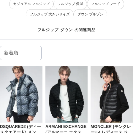
カジュアル フルジップ
フルジップ 保温
フルジップ フード
フルジップ 大きいサイズ
ダウン ブルゾン
リラックスウェア フルジップ
保温 ダウン
ダウン パーカ
フルジップ ダウン の関連商品
フード ダウン
コート ダウン
ダウン ベスト
高品質 ダウン
ギフト ダウン
ジップ ダウン
DSQUARED2 (ディー
ARMANI EXCHANGE
MONCLER (モンクレ
スクエアード) メンズ
(アルマーニ エクスチ
ール) レディース ジャ