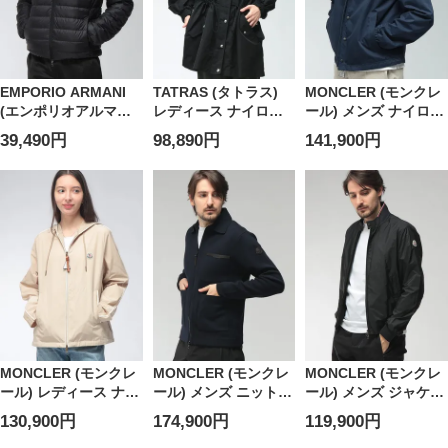
EMPORIO ARMANI
TATRAS (タトラス)
MONCLER (モンクレ
(エンポリオアルマー
レディース ナイロン
ール) メンズ ナイロン
ニ) メンズ ダウンジャ
コート ボリュームネ
ジャケット ロゴ ボタ
39,490円
98,890円
141,900円
ケット EA7 胸ロゴ フ
ック フルジップ コー
ンジップ ブルゾン
ルジップ ライトダウ
ト TRLOLVONA6
MCARINELL6
ンパーカー
EA78NPB24PNGPZ
MONCLER (モンクレ
MONCLER (モンクレ
MONCLER (モンクレ
ール) レディース ナイ
ール) メンズ ニットジ
ール) メンズ ジャケッ
ロン パーカー ジャケ
ャケット フルジップ
ト ナイロン フルジッ
130,900円
174,900円
119,900円
ット フード付き フル
襟付き ニット
プ ブルゾン