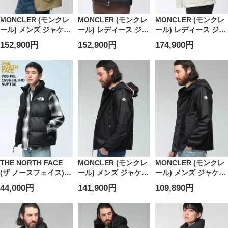
MONCLER (モンクレ
MONCLER (モンクレ
MONCLER (モンクレ
ール) メンズ ジャケッ
ール) レディース ジャ
ール) レディース ジャ
ト ロゴ フルジップ ナ
ケット ロゴ フロント
ケット ロゴ フード収
152,900円
152,900円
174,900円
イロン パーカー
ダウン ニット切り替
納 フルジップ ハイネ
MONCLER
え フルジップ ニット
ック ブルゾン
GRENOBLE
ジャケット
ENETTE エネット
SHIPTON シプトン
MCL9B00020M1131
MCLENETTE6
MCGNSHIPTON6
THE NORTH FACE
MONCLER (モンクレ
MONCLER (モンクレ
(ザ ノースフェイス)
ール) メンズ ジャケッ
ール) メンズ ジャケッ
ダウンベスト ヌプシ
ト ロゴ ワンポイント
ト ロゴ フロントスナ
44,000円
141,900円
109,890円
ベスト フード収納 フ
ナイロン フルジップ
ップ フルジップ パー
ルジップ 700フィルパ
パーカー
カー GRANDANS グ
ワー 1996 RETRO
GRIMPEURS グリン
ランダン
NUPTSE VEST
パー
MCGRANDANS6