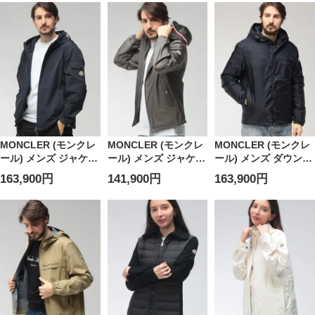
ジップ ブルゾン
MC9B00008M1131
MCREPPE6
SARRACENIA
MCLSARRACEBIA6
MONCLER (モンクレ
MONCLER (モンクレ
MONCLER (モンクレ
ール) メンズ ジャケッ
ール) メンズ ジャケッ
ール) メンズ ダウンジ
ト フードロゴ フルジ
ト フードトリコロー
ャケット ネックロゴ
163,900円
141,900円
163,900円
ップ パーカー
ル フルジップ パーカ
テープ フルジップ ダ
MCSASSIERE6
ー MCGRIMPEURS6
ウン ブルゾン
MCTRESTRAOU6