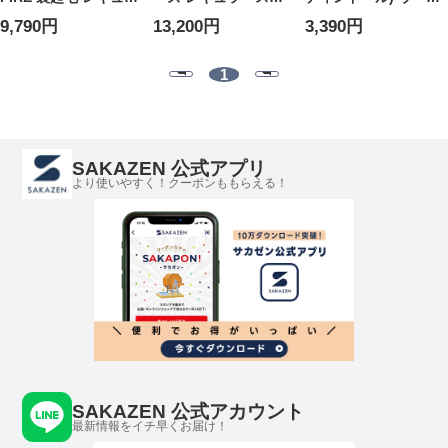
ーストレート 38-44イ
レート 36-44インチ
ライク 無地 ストレー
9,790円
13,200円
3,390円
ンチ ダークグレー 千
オリーブグリーン
ト ロングパンツ
鳥柄 E403WF-1376 裏
JMH03-1219 ストレ
PT24AW114
フリース 秋冬 EDWIN
ッチ EDWIN エドウイ
1
エドウイン 大きいサ
ン 大きいサイズ メン
イズ メンズ ジーンズ
ズ ジーンズ デニムパ
デニムパンツ ロング
ンツ ロングパンツ ボ
パンツ ボトムス
トムス
SAKAZEN 公式アプリ
より使いやすく！クーポンももらえる！
SAKAZEN 公式アカウント
最新情報をイチ早くお届け！