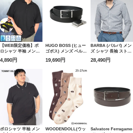
【WEB限定価格】ポ
HUGO BOSS (ヒュー
BARBA (バルバ) メン
ロシャツ 半袖 メンズ
ゴボス) メンズ ベルト
ズ シャツ 長袖 ストラ
大きいサイズ COOL
替えバックル カウハ
イプ フライボタンダ
4,890円
19,690円
28,490円
＆SPAN ジャガード
イド HB50537100
ウン ストレッチ
スキッパー シャツ ト
BARNSFR2P154087
ップス ストレッチ ボ
タン シンプル 春 夏
ポロシャツ 半袖 メン
WOODENDOLL(ウッ
Salvatore Ferragamo