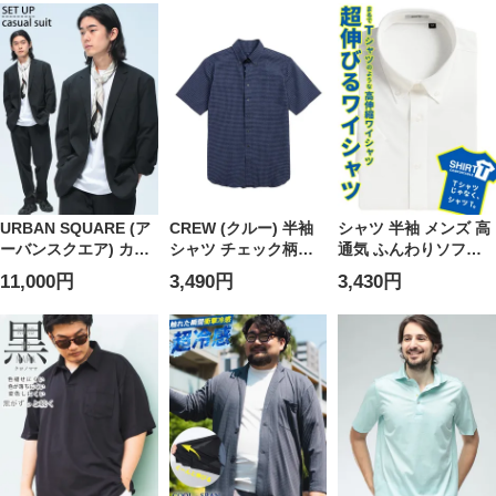
ネック アンダーTシャ
クルーネック アンダ
ト MORANDIKM
ツ HYBRIDBIZ ハイブ
ーTシャツ
MRMORANDIKM26S
リッドビズ
HYBRIDBIZ ハイブリ
ッドビズ
URBAN SQUARE (ア
CREW (クルー) 半袖
シャツ 半袖 メンズ 高
ーバンスクエア) カジ
シャツ チェック柄
通気 ふんわりソフト
ュアルスーツ セット
COOLMAX シアサッ
な肌触り ボタンダウ
11,000円
3,490円
3,430円
アップ 通気冷涼 スト
カー ボタンダウン ユ
ン ワイシャツ
レッチ ジャケット ロ
ニセックス DTCW20B
SAKAZEN サカゼン
ングパンツ 無地 メッ
シュ テーラードジャ
ケット スラックス 上
下セット