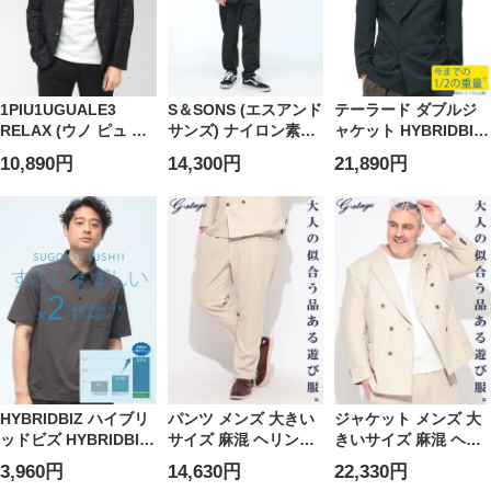
1PIU1UGUALE3
S＆SONS (エスアンド
テーラード ダブルジ
RELAX (ウノ ピュ ウ
サンズ) ナイロン素材
ャケット HYBRIDBIZ
ノ ウグァーレ トレ リ
カジュアルスーツ 上
HOME SUGOI KARUI
10,890円
14,300円
21,890円
ラックス) メンズ ジャ
下セット ジャケット
メンズ すごいかるい
ケット ランダム千鳥
パンツ セットアップ
ストレッチ 6つボタン
柄 シングル 2ツ釦 テ
ストレッチ ナイロン
ダブル ジャケット
ーラード
無地
HYBRIDBIZ ハイブリ
1PRUSK26017
ッドビズ
HYBRIDBIZ ハイブリ
パンツ メンズ 大きい
ジャケット メンズ 大
ッドビズ HYBRIDBIZ
サイズ 麻混 ヘリンボ
きいサイズ 麻混 ヘリ
HOME すごいすずし
ン ツータック スラッ
ンボン ダブル6ツ釦 テ
3,960円
14,630円
22,330円
い 接触冷感 ベア天 裏
クス G-STAGE ジース
ーラード G-STAGE ジ