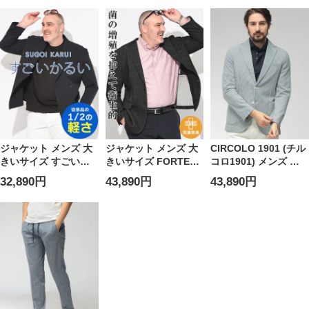
地付き 半袖 ポロシャ
テージ
ーステージ
ツ サマーカットソー
ジャケット メンズ 大
ジャケット メンズ 大
CIRCOLO 1901 (チル
きいサイズ すごいか
きいサイズ FORTEX
コロ1901) メンズ ジ
るい メッシュ ダブル
段返り3ツボタン ニッ
ャケット ストレッチ
32,890円
43,890円
43,890円
6ツボタン テーラード
トジャケット 3L 4L
ストライプ シングル 2
HYBRIDBIZ ハイブリ
5L 6L 7L B＆T CLUB
ツ釦 テーラード
ッドビズ
ビーアンドティークラ
CICN5270
ブ