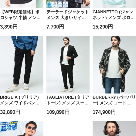
【WEB限定価格】ポ
テーラードジャケット
GIANNETTO (ジャン
ロシャツ 半袖 メンズ
メンズ 大きいサイズ
ネット) メンズ ポロシ
大きいサイズ KURO
COOL＆SPAN 冷感 ジ
ャツ 半袖 無地 シルケ
3,890円
7,700円
15,290円
NO MAMA 色褪せな
ャガード シングル ジ
ットジャージ カッタ
い 天竺 無地 シャツ ト
ャケット アウター 涼
ウェイカラー カジュ
ップス ポロ シンプル
しい カジュアル きれ
アルシャツ
ビジカジ 春 夏
いめ 春 夏
GTPOLO61181
BRIGLIA (ブリリア)
TAGLIATORE (タリア
BURBERRY (バーバリ
メンズ ワイドパンツ
トーレ) メンズ スーツ
ー) メンズ コート マ
コットンリネン 無地
コットン シアサッカ
ルチカラーチェック
32,890円
109,890円
174,900円
タック ワイドパンツ
ー シングルジャケッ
フロントボタン トレ
BRIPORTO300154
ト スラックス
ンチコート
TGDAKAR550047U
BB8091845