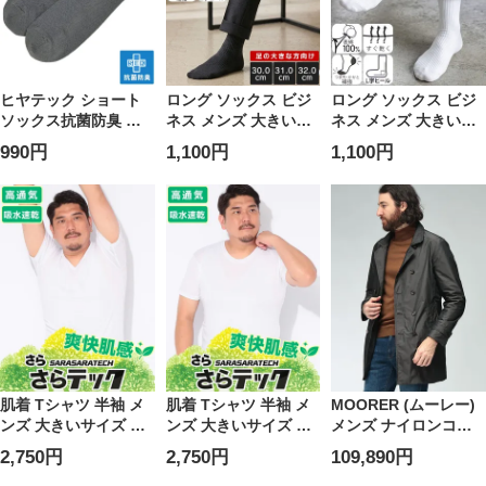
ヒヤテック ショート
ロング ソックス ビジ
ロング ソックス ビジ
ソックス抗菌防臭 ド
ネス メンズ 大きいサ
ネス メンズ 大きいサ
ライ 28cm-30cm メン
イズ ドライ 速乾 肌側
イズ ドライ 速乾 肌側
990円
1,100円
1,100円
ズ 大きいサイズ 口ゴ
コットン100％ ロング
コットン100％ ロング
ムゆったり 冷感 ロン
丈 ゆったりリブソッ
丈 ゆったりリブソッ
フレッシュ ショート
クス 30cm-32cm B＆
クス 28cm-30cm B＆
丈 靴下 B＆T CLUB
T CLUB ビーアンドテ
T CLUB ビーアンドテ
ビーアンドティークラ
ィークラブ
ィークラブ
ブ
肌着 Tシャツ 半袖 メ
肌着 Tシャツ 半袖 メ
MOORER (ムーレー)
ンズ 大きいサイズ ス
ンズ 大きいサイズ ス
メンズ ナイロンコー
トレッチ ドライ さら
トレッチ ドライ さら
ト フルジップ スタン
2,750円
2,750円
109,890円
さらテックメッシュ V
さらテックメッシュ
ドカラー ハーフコー