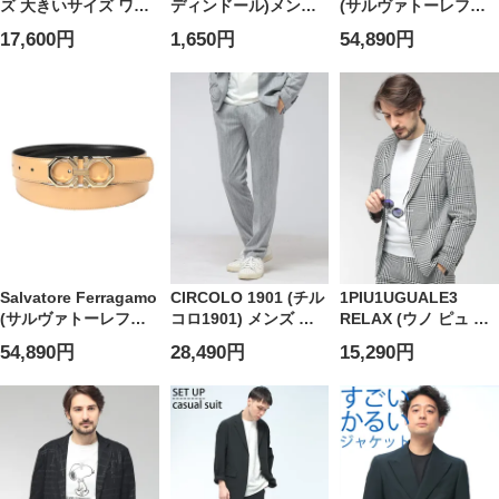
ズ 大きいサイズ ワン
ディンドール)メンズ
(サルヴァトーレフェ
ポイントロゴ ライン
靴下3足組総柄クルー
ラガモ) メンズ ベルト
17,600円
1,650円
54,890円
ポロ PIQUE
ソックス25-27cm
リバーシブル ピンバ
UNDERCOLLAR REG
ック FG679497
POLO トップス シャ
ツ コットン 春 夏
Salvatore Ferragamo
CIRCOLO 1901 (チル
1PIU1UGUALE3
(サルヴァトーレフェ
コロ1901) メンズ ス
RELAX (ウノ ピュ ウ
ラガモ) メンズ ベルト
ラックス メランジ ス
ノ ウグァーレ トレ リ
54,890円
28,490円
15,290円
リバーシブル ピンバ
トレッチ ノータック
ラックス) メンズ ジャ
ック FG670266
パンツ CICN5255
ケット 千鳥柄 シング
ル 2ツ釦 テーラード
1PRUSO26062