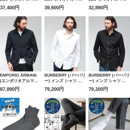
ニ) メンズ マフラー
ニ) メンズ マフラー
ニ) メンズ スラックス
37,400円
39,600円
32,890円
イーグルロゴ フリン
シルク混 ライン ロゴ
セットアップ対応 ス
ジ ストール
刺繍 ストール
トレッチナイロン ス
EAEM7068AF28986
EAEM7064AF28982
トレートレッグ トラ
ウザー
EAEM6769AF27876
EMPORIO ARMANI
BURBERRY (バーバリ
BURBERRY (バーバリ
(エンポリオアルマー
ー) メンズ シャツ 長
ー) メンズ シャツ 長
ニ) メンズ テーラード
袖 ロゴ刺繍 チェック
袖 ロゴ刺繍 チェック
87,890円
79,200円
79,200円
ジャケット セットア
パイピング クラシッ
パイピング クラシッ
ップ対応 ライナー着
クフィット コットン
クフィット コットン
脱 ストレッチナイロ
ポプリンシャツ
ポプリンシャツ
ン シングルブレスト
BB81272741
BB81272751
2WAYブレザー
EAEM7078AF27876