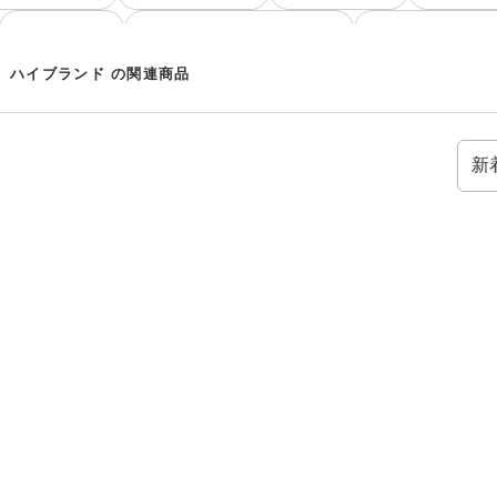
ウォレット 上質
ウォレット ARMANI EXCHANGE
ウォレット スタイリ
手頃な価格
ウォレット MIU MIU
 ハイブランド の関連商品