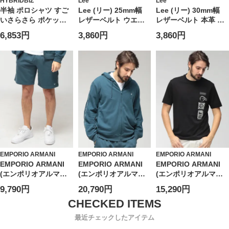
HYBRIDBIZ
Lee
Lee
半袖 ポロシャツ すご
Lee (リー) 25mm幅
Lee (リー) 30mm幅
いさらさら ポケット
レザーベルト ウエス
レザーベルト 本革 ゴ
トップス 無地 涼しい
タン ゴールド ピンバ
ールドバックル ミニ
6,853円
3,860円
3,860円
春 夏 大きいサイズ メ
ックル 本革 ユニセッ
ロゴ ユニセックス
ンズ ビジネス
クス 0120599G
120597
EMPORIO ARMANI
EMPORIO ARMANI
EMPORIO ARMANI
EMPORIO ARMANI
EMPORIO ARMANI
EMPORIO ARMANI
(エンポリオアルマー
(エンポリオアルマー
(エンポリオアルマー
ニ) メンズ ショートパ
ニ) メンズ パーカー
ニ) メンズ Tシャツ 半
9,790円
20,790円
15,290円
ンツ ロゴテープ ウエ
長袖 ロゴテープ フル
袖 プリント＆刺繍 ク
ストコード ショーツ
ジップ
ルーネック カットソ
EAUEM495AF18887
EAUEM653AF18887
ー
最近チェックしたアイテム
EAEM4994AF24470