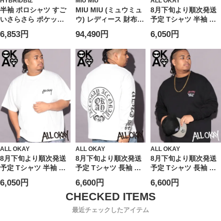
HYBRIDBIZ
MIU MIU
ALL OKAY
半袖 ポロシャツ すご
MIU MIU (ミュウミュ
8月下旬より順次発送
いさらさら ポケット
ウ) レディース 財布
予定 Tシャツ 半袖 メ
トップス 無地 涼しい
シワ加工 シャインレ
ンズ 大きいサイズ フ
6,853円
94,490円
6,050円
春 夏 大きいサイズ メ
ザー 二つ折り ウォレ
ロント刺繍×バックプ
ンズ ビジネス
ット
リント クルーネック
MIU5ML0502A44
カットソー トップス
Tシャツ ストリート
カジュアル プリント
シャツ クルー コット
ン
ALL OKAY
ALL OKAY
ALL OKAY
8月下旬より順次発送
8月下旬より順次発送
8月下旬より順次発送
予定 Tシャツ 半袖 メ
予定 Tシャツ 長袖 メ
予定 Tシャツ 長袖 メ
ンズ 大きいサイズ ワ
ンズ 大きいサイズ オ
ンズ 大きいサイズ フ
6,050円
6,600円
6,600円
ンポイント刺繍×バッ
ールドイングリッシュ
ロントロゴ×バックサ
クサークルプリント
ロゴ ロングスリーブ
ークルプリント ロン
クルーネック カット
カットソー トップス
グスリーブ カットソ
最近チェックしたアイテム
ソー トップス Tシャ
ロンT ストリート カ
ー トップス ロンT ス