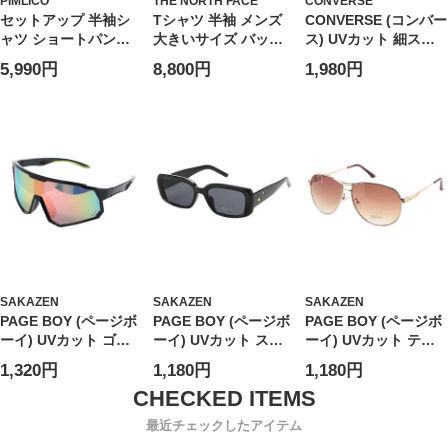
PIMLICO
THE NORTH FACE
CONVERSE
セットアップ 半袖シ
Tシャツ 半袖 メンズ
CONVERSE (コンバー
ャツ ショートパンツ
大きいサイズ バック
ス) UVカット 細スク
メンズ 大きいサイズ
プリント クルーネッ
エア サングラス ユニ
5,990円
8,800円
1,980円
WEB限定 収納袋 半袖
ク カットソー トップ
セックス スクエア カ
開襟シャツ＆ショート
ス カットソー コット
ラーレンズ アイウェ
パンツセット 上下セ
ン 春 夏
ア 伊達メガネ 紫外線
ット シンプル ハーフ
対策 CV9505
パンツ
SAKAZEN
SAKAZEN
SAKAZEN
PAGE BOY (ページボ
PAGE BOY (ページボ
PAGE BOY (ページボ
ーイ) UVカット ゴー
ーイ) UVカット スク
ーイ) UVカット ティ
グル ミラーレンズ サ
エア サングラス ユニ
アドロップ サングラ
1,320円
1,180円
1,180円
ングラス ユニセック
セックス ダイヤ アイ
ス ユニセックス アイ
ス アイウェア 伊達メ
ウェア 紫外線対策
ウェア 紫外線対策
ガネ 紫外線対策
PY2899
PY1165
最近チェックしたアイテム
PY5115