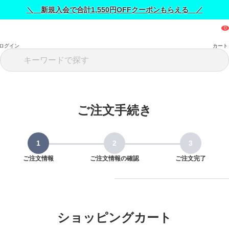
＼ 新規入会で合計1,550円OFFクーポンもらえる ／
ログイン
カート
ご注文手続き
ご注文情報
ご注文情報の確認
ご注文完了
ショッピングカート