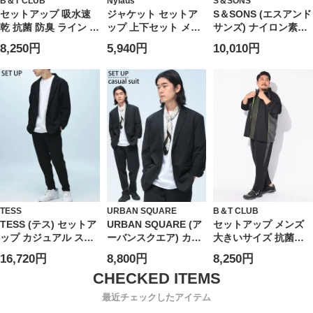
B＆T CLUB
Nylaus
S＆SONS
セットアップ 吸水速
ジャケット セットア
S＆SONS (エスアンド
乾 抗菌 防臭 ライン ト
ップ 上下セット メン
サンズ) ナイロン素材
ラックジャケット パ
ズ ストレッチ 無地 テ
カジュアルスーツ 上
8,250円
5,940円
10,010円
ンツ ジャージ 長袖 ス
ーラード ジャケット
下セット ジャケット
タンド スポーツ トレ
ノータックパンツ
パンツ セットアップ
ーニング 大きいサイ
WEB限定
ストレッチ ナイロン
ズ メンズ
無地
TESS
URBAN SQUARE
B＆T CLUB
TESS (テス) セットア
URBAN SQUARE (ア
セットアップ メンズ
ップ カジュアル スー
ーバンスクエア) カジ
大きいサイズ 抗菌防
ツ テーラードジャケ
ュアルスーツ セット
臭 速乾 ライン切替 ト
16,720円
8,800円
8,250円
ット テーパードパン
アップ 通気冷涼 スト
ラックジャケット パ
ツ SETUP メンズ シン
レッチ ジャケット ロ
ンツ 上下セット セッ
グル 2ツボタン ストレ
ングパンツ 無地 メッ
トアップ ジャージ ス
最近チェックしたアイテム
ッチ ジャケット テー
シュ テーラードジャ
ポーツ トレーニング