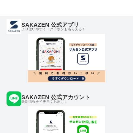
パードパンツ 上下セ
ケット スラックス 上
長袖 長ズボン
ット ストレッチ コッ
下セット
トンジャージ
290003EC
SAKAZEN 公式アプリ
より使いやすく！クーポンももらえる！
SAKAZEN 公式アカウント
最新情報をイチ早くお届け！