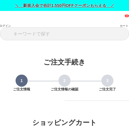
＼ 新規入会で合計1,550円OFFクーポンもらえる ／
ログイン
カート
ご注文手続き
ご注文情報
ご注文情報の確認
ご注文完了
ショッピングカート