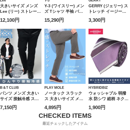
Lee
Y-3
GERRY
大きいサイズ メンズ
Y-3 (ワイスリー) メン
GERRY (ジェリー) ス
Lee (リー) ストレート
ズ Tシャツ 半袖 バッ
トレッチ イージーパ
ジップフライ ジーン
ク ロゴ スリーストラ
ンツ UVカット ドライ
12,100円
15,290円
3,300円
ズ 201 STRAIGHT
イプ クルーネック カ
冷感 テーパードパン
CUT
ットソー Tシャツ
ツ ナイロン ジャージ
Y3KQ9793
スポーツ アウトドア
ランニング ユニセッ
クス
B＆T CLUB
PLAY MOLE
HYBRIDBIZ
パンツ メンズ 大きい
ノータック スラック
ウォッシャブル 弱撥
サイズ 接触冷感 スト
ス 大きいサイズ メン
水 防シワ 総柄 ネクタ
レッチ イージーケア
ズ 春夏 涼感 プレミア
イ HYBRIDBIZ ハイブ
7,150円
4,895円
1,900円
アクティブパンツ ボ
ムストレッチ 吸汗速
リッドビズ 大きいサ
トムス ロングパンツ
乾 接触冷感 ゴルフ メ
イズ メンズ
伸縮 涼しい 春 夏
ッシュポケット 麻混
最近チェックしたアイテム
股ずれ防止 シック付