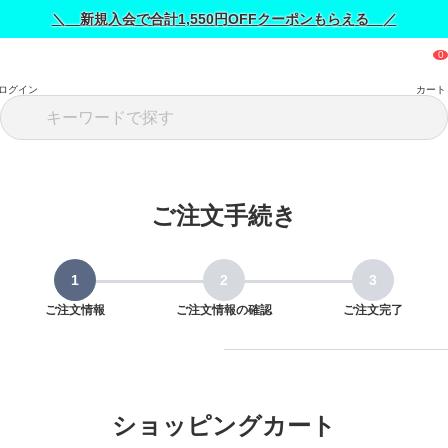
＼ 新規入会で合計1,550円OFFクーポンもらえる ／
ログイン
カート
ご注文手続き
ご注文情報
ご注文情報の確認
ご注文完了
ショッピングカート