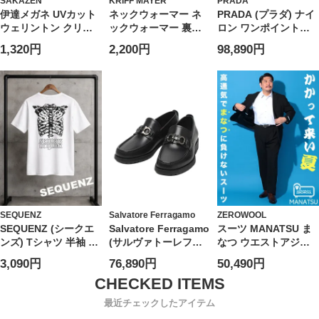
SAKAZEN
KRIFF MAYER
PRADA
伊達メガネ UVカット
ネックウォーマー ネ
PRADA (プラダ) ナイ
ウェリントン クリア
ックウォーマー 裏起
ロン ワンポイントロ
レンズ アイウェア ユ
毛 ボア キングサイズ
ゴ バミューダショー
1,320円
2,200円
98,890円
ニセックス PY6531
防寒 秋 冬 大きいサイ
ツ PRSPG321WQ8 ブ
ズ メンズ
ランド
SEQUENZ
Salvatore Ferragamo
ZEROWOOL
SEQUENZ (シークエ
Salvatore Ferragamo
スーツ MANATSU ま
ンズ) Tシャツ 半袖 バ
(サルヴァトーレフェ
なつ ウエストアジャ
ックプリント リブ素
ラガモ) レザー ガンチ
スター シングル ツー
3,090円
76,890円
50,490円
材 クルーネック カッ
ーニ ローファー
パンツ 2本パンツ 春
トソー ユニセックス
FG71792F24 メンズ
夏 通気性 大きいサイ
ズ メンズ ビジネス
最近チェックしたアイテム