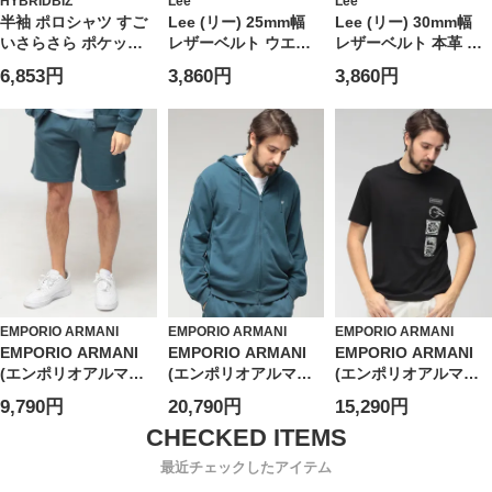
HYBRIDBIZ
Lee
Lee
半袖 ポロシャツ すご
Lee (リー) 25mm幅
Lee (リー) 30mm幅
いさらさら ポケット
レザーベルト ウエス
レザーベルト 本革 ゴ
トップス 無地 涼しい
タン ゴールド ピンバ
ールドバックル ミニ
6,853円
3,860円
3,860円
春 夏 大きいサイズ メ
ックル 本革 ユニセッ
ロゴ ユニセックス
ンズ ビジネス
クス 0120599G
120597
EMPORIO ARMANI
EMPORIO ARMANI
EMPORIO ARMANI
EMPORIO ARMANI
EMPORIO ARMANI
EMPORIO ARMANI
(エンポリオアルマー
(エンポリオアルマー
(エンポリオアルマー
ニ) メンズ ショートパ
ニ) メンズ パーカー
ニ) メンズ Tシャツ 半
9,790円
20,790円
15,290円
ンツ ロゴテープ ウエ
長袖 ロゴテープ フル
袖 プリント＆刺繍 ク
ストコード ショーツ
ジップ
ルーネック カットソ
EAUEM495AF18887
EAUEM653AF18887
ー
最近チェックしたアイテム
EAEM4994AF24470