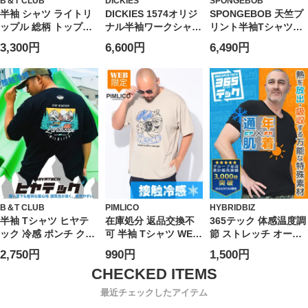
B＆T CLUB
DICKIES
SPONGEBOB
半袖 シャツ ライトリ
DICKIES 1574オリジ
SPONGEBOB 天竺プ
ップル 総柄 トップス
ナル半袖ワークシャツ
リント半袖Tシャツ
柄シャツ ポケット 春
(1277-6251)
(1278-6505)
3,300円
6,600円
6,490円
夏 大きいサイズ メン
ズ
B＆T CLUB
PIMLICO
HYBRIDBIZ
半袖 Tシャツ ヒヤテ
在庫処分 返品交換不
365テック 体感温度調
ック 冷感 ポンチ クル
可 半袖 Tシャツ WEB
節 ストレッチ オール
ーネック
限定 ポンチ ダイスプ
シーズン対応 半袖 V
2,750円
990円
1,500円
MOUNTAINS トップ
リント クルーネック
ネック アンダーTシャ
ス プリント 刺繍 涼し
トップス ゆったり 春
ツ HYBRIDBIZ ハイブ
い 春 夏 大きいサイズ
夏 大きいサイズ メン
リッドビズ 大きいサ
最近チェックしたアイテム
メンズ
ズ
イズ メンズ