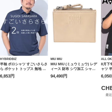
HYBRIDBIZ
MIU MIU
ALL O
半袖 ポロシャツ すごいさらさ
MIU MIU (ミュウミュウ) レデ
8月下
ら ポケット トップス 無地 涼
ィース 財布 シワ加工 シャイ
ャツ 
しい 春 夏 大きいサイズ メン
ンレザー 二つ折り ウォレット
ズ フ
6,853円
94,490円
6,05
ズ ビジネス
MIU5ML0502A44
ント 
トップ
カジュ
ルー 
最近