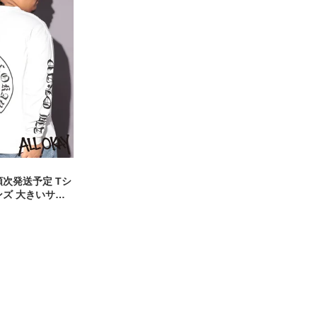
順次発送予定 Tシ
ンズ 大きいサイ
イングリッシュロ
リーブ カットソー
T ストリート カ
ー コットン プ