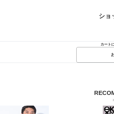
ショ
カート