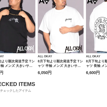
KAY
ALL OKAY
ALL OKAY
旬より順次発送予定 Tシ
8月下旬より順次発送予定 Tシ
8月下旬より
半袖 メンズ 大きいサイ
ャツ 半袖 メンズ 大きいサイ
ャツ 長袖 メ
ロント刺繍×バックプリ
ズ ワンポイント刺繍×バック
ズ オールド
0円
6,050円
6,600円
クルーネック カットソー
サークルプリント クルーネッ
ゴ ロングス
ス Tシャツ ストリート
ク カットソー トップス Tシャ
トップス ロン
アル プリントシャツ ク
ツ ストリート カジュアル プ
ジュアル クル
コットン
リントシャツ クルー コットン
リント
チェックしたアイテム