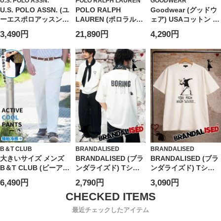
U.S. POLO ASSN.
POLO RALPH LAUREN
GOODWEAR
U.S. POLO ASSN. (ユ
POLO RALPH
Goodwear (グッドウ
ーエスポロアッスン)
LAUREN (ポロラルフ
ェア) USAコットン ポ
ショートパンツ 接触
ローレン) レディース
ケット クルーネック
3,490円
21,890円
4,290円
冷感 ワンポイント ハ
シャツ 長袖 麻100％
半袖 Tシャツ BIG Tee
ーフパンツ ボトムス
ロゴ ワンポイント レ
半ズボン シンプル ベ
ギュラーカラー リネ
ーシック 春 夏
ン シャツ
PLM61503
RLL211970730
B＆T CLUB
BRANDALISED
BRANDALISED
大きいサイズ メンズ
BRANDALISED (ブラ
BRANDALISED (ブラ
B＆T CLUB (ビーアン
ンダライズド) Tシャ
ンダライズド) Tシャ
ドティークラブ)
ツ 半袖 接触冷感 UV
ツ 半袖 接触冷感 速乾
6,490円
2,790円
3,090円
COOL ストレッチ 無
カット バンクシー ス
バンクシー クルーネ
地 アクティブパンツ
トレッチ クルーネッ
ック カットソー Love
ク カットソー Love
is in the Air
最近チェックしたアイテム
Rat BR26SU03D12 ユ
BR26SU04D12 ユニ