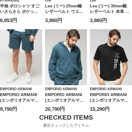
HYBRIDBIZ
Lee
Lee
半袖 ポロシャツ すご
Lee (リー) 25mm幅
Lee (リー) 30mm幅
いさらさら ポケット
レザーベルト ウエス
レザーベルト 本革 ゴ
トップス 無地 涼しい
タン ゴールド ピンバ
ールドバックル ミニ
6,853円
3,860円
3,860円
春 夏 大きいサイズ メ
ックル 本革 ユニセッ
ロゴ ユニセックス
ンズ ビジネス
クス 0120599G
120597
EMPORIO ARMANI
EMPORIO ARMANI
EMPORIO ARMANI
EMPORIO ARMANI
EMPORIO ARMANI
EMPORIO ARMANI
(エンポリオアルマー
(エンポリオアルマー
(エンポリオアルマー
ニ) メンズ ショートパ
ニ) メンズ パーカー
ニ) メンズ Tシャツ 半
9,790円
20,790円
15,290円
ンツ ロゴテープ ウエ
長袖 ロゴテープ フル
袖 プリント＆刺繍 ク
ストコード ショーツ
ジップ
ルーネック カットソ
EAUEM495AF18887
EAUEM653AF18887
ー
最近チェックしたアイテム
EAEM4994AF24470