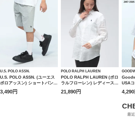
U.S. POLO ASSN.
POLO RALPH LAUREN
GOOD
U.S. POLO ASSN. (ユーエス
POLO RALPH LAUREN (ポロ
Good
ポロアッスン) ショートパンツ
ラルフローレン) レディース
USA
接触冷感 ワンポイント ハーフ
シャツ 長袖 麻100％ ロゴ ワ
ネック 
3,490円
21,890円
4,29
パンツ ボトムス 半ズボン シ
ンポイント レギュラーカラー
ンプル ベーシック 春 夏
リネン シャツ RLL211970730
PLM61503
最近