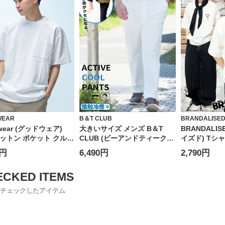
WEAR
B＆T CLUB
BRANDALISE
wear (グッドウェア)
大きいサイズ メンズ B＆T
BRANDALI
コットン ポケット クルー
CLUB (ビーアンドティークラ
イズド) Tシ
半袖 Tシャツ BIG Tee
ブ) COOL ストレッチ 無地 ア
感 UVカット
0円
6,490円
2,790円
クティブパンツ
レッチ クル
ー Love Rat
ユニセックス
チェックしたアイテム