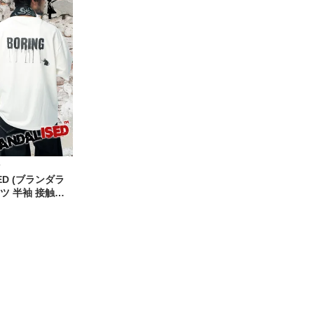
D
SED (ブランダラ
ャツ 半袖 接触冷
 バンクシー スト
ーネック カットソ
 BR26SU03D12