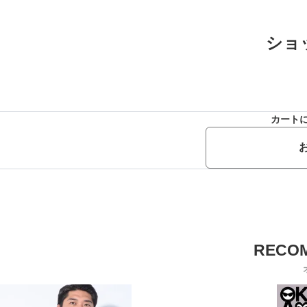
ショ
カート