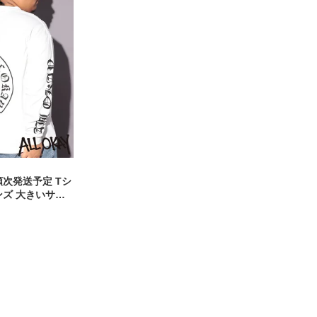
順次発送予定 Tシ
ンズ 大きいサイ
イングリッシュロ
リーブ カットソー
T ストリート カ
ー コットン プ