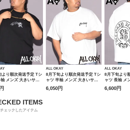
KAY
ALL OKAY
ALL OKAY
旬より順次発送予定 Tシ
8月下旬より順次発送予定 Tシ
8月下旬より
半袖 メンズ 大きいサイ
ャツ 半袖 メンズ 大きいサイ
ャツ 長袖 メ
ロント刺繍×バックプリ
ズ ワンポイント刺繍×バック
ズ オールド
0円
6,050円
6,600円
クルーネック カットソー
サークルプリント クルーネッ
ゴ ロングス
ス Tシャツ ストリート
ク カットソー トップス Tシャ
トップス ロン
アル プリントシャツ ク
ツ ストリート カジュアル プ
ジュアル クル
コットン
リントシャツ クルー コットン
リント
チェックしたアイテム