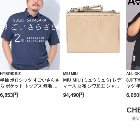
HYBRIDBIZ
MIU MIU
ALL O
半袖 ポロシャツ すごいさらさ
MIU MIU (ミュウミュウ) レデ
8月下
ら ポケット トップス 無地 涼
ィース 財布 シワ加工 シャイ
ャツ 
しい 春 夏 大きいサイズ メン
ンレザー 二つ折り ウォレット
ズ フ
6,853円
94,490円
6,05
ズ ビジネス
MIU5ML0502A44
ント 
トップ
カジュ
ルー 
最近