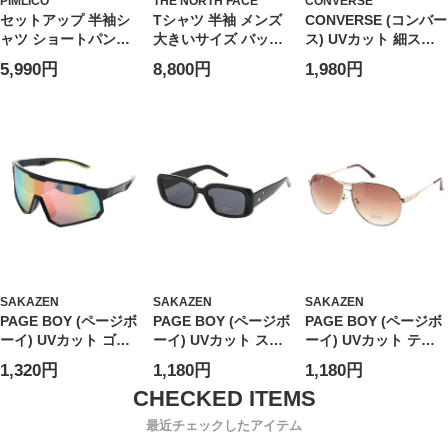
PIMLICO
THE NORTH FACE
CONVERSE
セットアップ 半袖シ
Tシャツ 半袖 メンズ
CONVERSE (コンバー
ャツ ショートパンツ
大きいサイズ バック
ス) UVカット 細スク
メンズ 大きいサイズ
プリント クルーネッ
エア サングラス ユニ
5,990円
8,800円
1,980円
WEB限定 収納袋 半袖
ク カットソー トップ
セックス スクエア カ
開襟シャツ＆ショート
ス カットソー コット
ラーレンズ アイウェ
パンツセット 上下セ
ン 春 夏
ア 伊達メガネ 紫外線
ット シンプル ハーフ
対策 CV9505
パンツ
SAKAZEN
SAKAZEN
SAKAZEN
PAGE BOY (ページボ
PAGE BOY (ページボ
PAGE BOY (ページボ
ーイ) UVカット ゴー
ーイ) UVカット スク
ーイ) UVカット ティ
グル ミラーレンズ サ
エア サングラス ユニ
アドロップ サングラ
1,320円
1,180円
1,180円
ングラス ユニセック
セックス ダイヤ アイ
ス ユニセックス アイ
ス アイウェア 伊達メ
ウェア 紫外線対策
ウェア 紫外線対策
ガネ 紫外線対策
PY2899
PY1165
最近チェックしたアイテム
PY5115