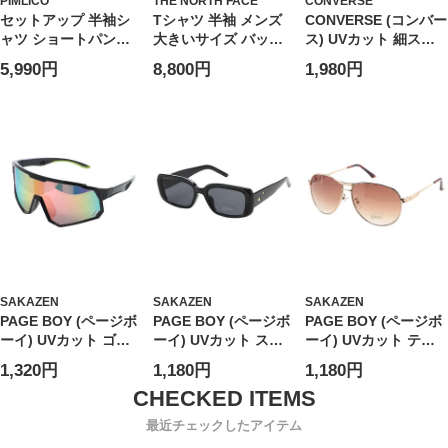
PIMLICO
THE NORTH FACE
CONVERSE
セットアップ 半袖シ
Tシャツ 半袖 メンズ
CONVERSE (コンバー
ャツ ショートパンツ
大きいサイズ バック
ス) UVカット 細スク
メンズ 大きいサイズ
プリント クルーネッ
エア サングラス ユニ
5,990円
8,800円
1,980円
WEB限定 収納袋 半袖
ク カットソー トップ
セックス スクエア カ
開襟シャツ＆ショート
ス カットソー コット
ラーレンズ アイウェ
パンツセット 上下セ
ン 春 夏
ア 伊達メガネ 紫外線
ット シンプル ハーフ
対策 CV9505
パンツ
SAKAZEN
SAKAZEN
SAKAZEN
PAGE BOY (ページボ
PAGE BOY (ページボ
PAGE BOY (ページボ
ーイ) UVカット ゴー
ーイ) UVカット スク
ーイ) UVカット ティ
グル ミラーレンズ サ
エア サングラス ユニ
アドロップ サングラ
1,320円
1,180円
1,180円
ングラス ユニセック
セックス ダイヤ アイ
ス ユニセックス アイ
ス アイウェア 伊達メ
ウェア 紫外線対策
ウェア 紫外線対策
ガネ 紫外線対策
PY2899
PY1165
最近チェックしたアイテム
PY5115