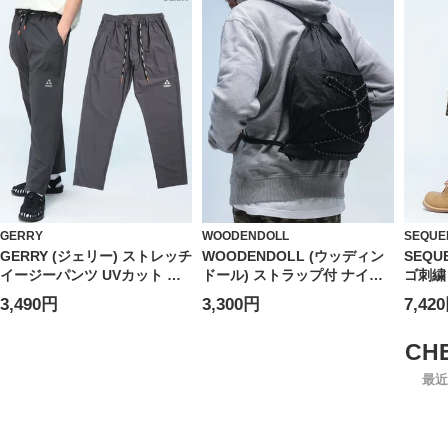
GERRY
WOODENDOLL
SEQUE
GERRY (ジェリー) ストレッチ
WOODENDOLL (ウッディン
SEQU
イージーパンツ UVカット ド
ドール) ストラップ付 ナイロ
ゴ刺繍
ライ 冷感 テーパードパンツ
ン ナップザック ミニリュック
パンツ
3,490円
3,300円
7,42
ナイロン ジャージ スポーツ
ケ ジ
アウトドア ランニング ユニセ
ックス
最近