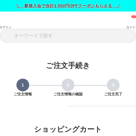
＼ 新規入会で合計1,550円OFFクーポンもらえる ／
ログイン
カート
ご注文手続き
ご注文情報
ご注文情報の確認
ご注文完了
ショッピングカート