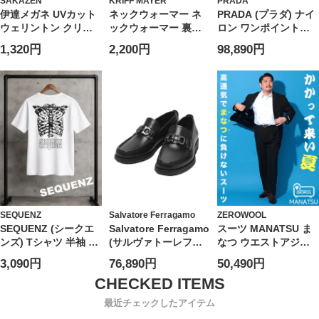
SAKAZEN
KRIFF MAYER
PRADA
伊達メガネ UVカット
ネックウォーマー ネ
PRADA (プラダ) ナイ
ウェリントン クリア
ックウォーマー 裏起
ロン ワンポイントロ
レンズ アイウェア ユ
毛 ボア キングサイズ
ゴ バミューダショー
1,320円
2,200円
98,890円
ニセックス PY6531
防寒 秋 冬 大きいサイ
ツ PRSPG321WQ8 ブ
ズ メンズ
ランド
SEQUENZ
Salvatore Ferragamo
ZEROWOOL
SEQUENZ (シークエ
Salvatore Ferragamo
スーツ MANATSU ま
ンズ) Tシャツ 半袖 バ
(サルヴァトーレフェ
なつ ウエストアジャ
ックプリント リブ素
ラガモ) レザー ガンチ
スター シングル ツー
3,090円
76,890円
50,490円
材 クルーネック カッ
ーニ ローファー
パンツ 2本パンツ 春
トソー ユニセックス
FG71792F24 メンズ
夏 通気性 大きいサイ
ズ メンズ ビジネス
最近チェックしたアイテム