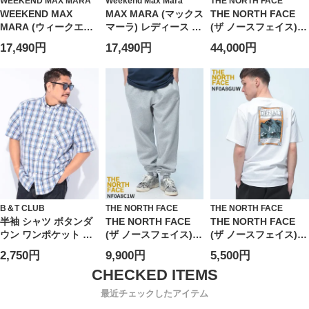
WEEKEND MAX MARA
Weekend Max Mara
THE NORTH FACE
WEEKEND MAX
MAX MARA (マックス
THE NORTH FACE
MARA (ウィークエン
マーラ) レディース デ
(ザ ノースフェイス)
ド マックスマーラ) レ
ニムシャツ 長袖 ロゴ
ダウンベスト ヌプシ
17,490円
17,490円
44,000円
ディース シャツ 長袖
ワンポイント ポケッ
ベスト フード収納 フ
ショート丈 ワンポケ
ト デニム シャツ ジャ
ルジップ 700フィルパ
ット デニム シャツ
ケット FOGGIA フォ
ワー 1996 RETRO
MXLFOGGIA6
ッジャ MXLFOGGIA6
NUPTSE VEST
B＆T CLUB
THE NORTH FACE
THE NORTH FACE
半袖 シャツ ボタンダ
THE NORTH FACE
THE NORTH FACE
ウン ワンポケット ブ
(ザ ノースフェイス)
(ザ ノースフェイス) T
ロード チェック トッ
裏起毛 スウェットパ
シャツ 半袖 バックプ
2,750円
9,900円
5,500円
プス チェック 大きい
ンツ ジョガーパンツ
リント クルーネック
サイズ メンズ
ワンポイント スウェ
カットソー トップス
ット ボトムス パンツ
プリント コットン
最近チェックしたアイテム
NF0A8C1W
NF0A8GUW