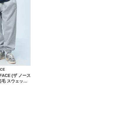
ACE
 FACE (ザ ノース
起毛 スウェット
ガーパンツ ワンポ
ット ボトムス
8C1W