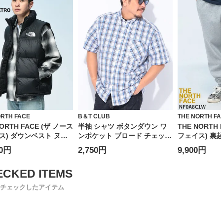
ORTH FACE
B＆T CLUB
THE NORTH F
NORTH FACE (ザ ノース
半袖 シャツ ボタンダウン ワ
THE NORTH
ス) ダウンベスト ヌプ
ンポケット ブロード チェック
フェイス) 裏
ト フード収納 フルジッ
トップス チェック 大きいサイ
パンツ ジョ
00円
2,750円
9,900円
0フィルパワー 1996
ズ メンズ
イント スウェ
 NUPTSE VEST
パンツ NF0A
チェックしたアイテム