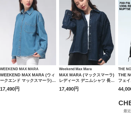
WEEKEND MAX MARA
Weekend Max Mara
THE N
WEEKEND MAX MARA (ウィ
MAX MARA (マックスマーラ)
THE 
ークエンド マックスマーラ)
レディース デニムシャツ 長袖
フェイ
レディース シャツ 長袖 ショ
ロゴ ワンポイント ポケット
シベス
17,490円
17,490円
44,0
ート丈 ワンポケット デニム
デニム シャツ ジャケット
プ 70
シャツ MXLFOGGIA6
FOGGIA フォッジャ
RETRO
MXLFOGGIA6
最近